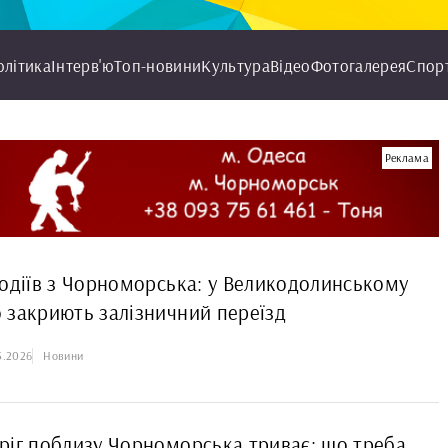
олітика
Інтерв'ю
Топ-новини
Культура
Відео
Фотогалерея
Спор
Реклама
водіїв з Чорноморська: у Великодолинському
 закриють залізничний переїзд
5.2026
Новини
ріг поблизу Чорноморська триває: що треба