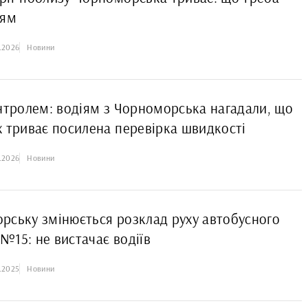
іям
.2026
Новини
нтролем: водіям з Чорноморська нагадали, що
х триває посилена перевірка швидкості
.2026
Новини
рську змінюється розклад руху автобусного
№15: не вистачає водіїв
2.2025
Новини