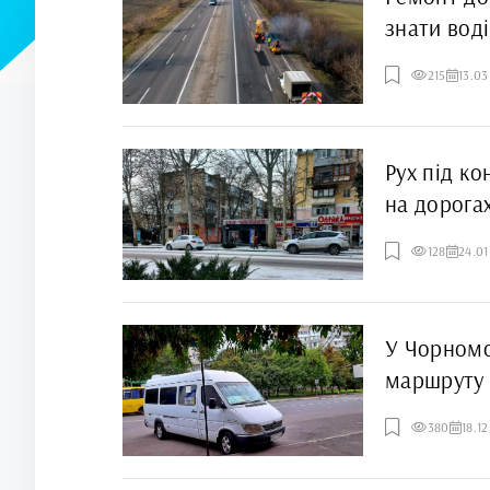
знати вод
215
13.03
Рух під ко
на дорога
128
24.01
У Чорномо
маршруту 
380
18.1