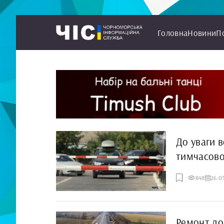
Головна
Новини
П
До уваги 
тимчасово
848
26.0
Ремонт до