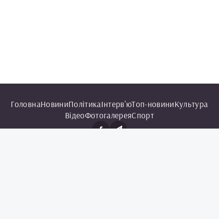
Головна
Новини
Політика
Інтерв'ю
Топ-новини
Культура
Відео
Фотогалерея
Спорт
© 2025 Чорноморська інформаційна служба.
Всі права захищені.