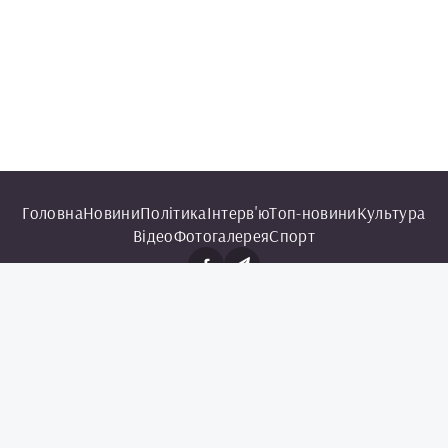
Головна
Новини
Політика
Інтерв'ю
Топ-новини
Культура
Відео
Фотогалерея
Спорт
© 2025 Чорноморська інформаційна служба.
Всі права захищені.