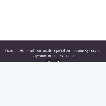
Головна
Новини
Політика
Інтерв'ю
Топ-новини
Культура
Відео
Фотогалерея
Спорт
© 2025 Чорноморська інформаційна служба.
Всі права захищені.