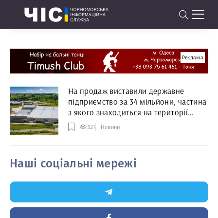
Реклама
На продаж виставили державне
підприємство за 34 мільйони, частина
з якого знаходиться на території
Чорноморської громади
321
Новини
Наші соціальні мережі