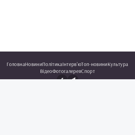
Головна
Новини
Політика
Інтерв'ю
Топ-новини
Культура
Відео
Фотогалерея
Спорт
© 2025 Чорноморська інформаційна служба.
Всі права захищені.