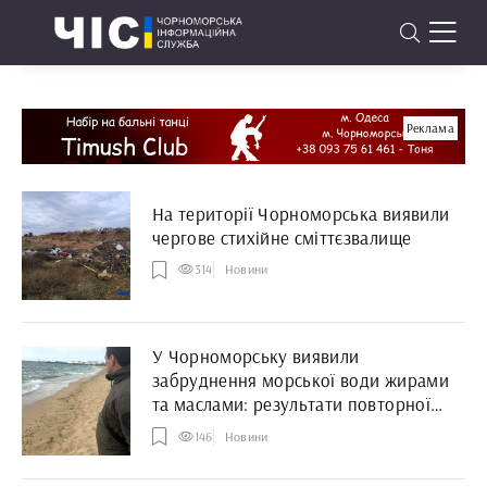
Реклама
На території Чорноморська виявили
чергове стихійне сміттєзвалище
314
Новини
У Чорноморську виявили
забруднення морської води жирами
та маслами: результати повторної
перевірки
146
Новини