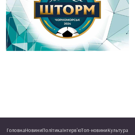
Головна
Новини
Політика
Інтерв'ю
Топ-новини
Культура