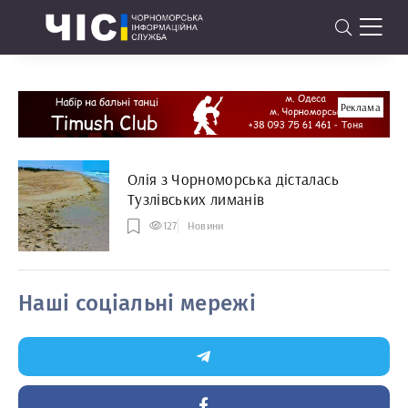
Реклама
Олія з Чорноморська дісталась
Тузлівських лиманів
127
Новини
Наші соціальні мережі