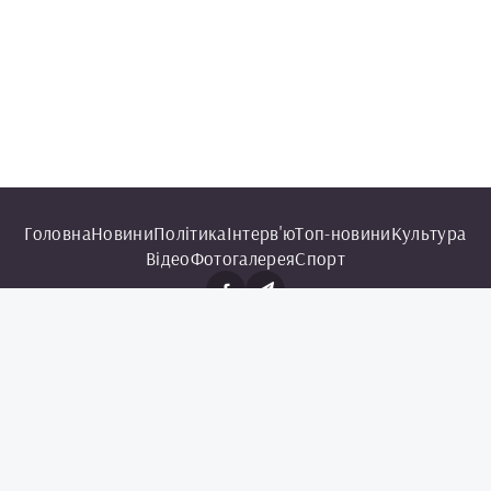
Головна
Новини
Політика
Інтерв'ю
Топ-новини
Культура
Відео
Фотогалерея
Спорт
© 2025 Чорноморська інформаційна служба.
Всі права захищені.