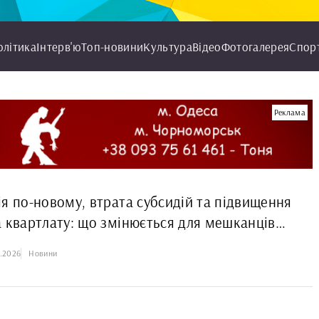
олітика
Інтерв'ю
Топ-новини
Культура
Відео
Фотогалерея
Спор
Реклама
ія по-новому, втрата субсидій та підвищення
а квартлату: що змінюється для мешканців
ька з 1 травня 2026 року
5.2026
Новини