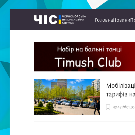
Головна
Новини
П
Мобілізац
тарифів н
Чорноморс
421
01.0