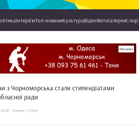
олітика
Інтерв'ю
Топ-новини
Культура
Відео
Фотогалерея
Спор
Реклама
и з Чорноморська стали стипендіатами
обласної ради
.2026
Новини / Спорт