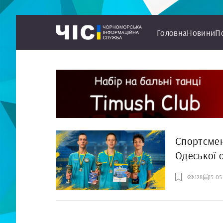
Головна
Новини
П
Спортсмен
Одеської 
128
15.05