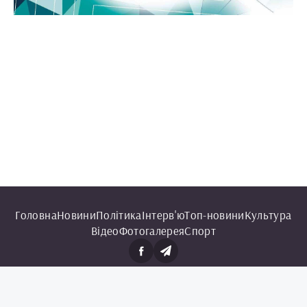
Головна
Новини
Політика
Інтерв'ю
Топ-новини
Культура
Відео
Фотогалерея
Спорт