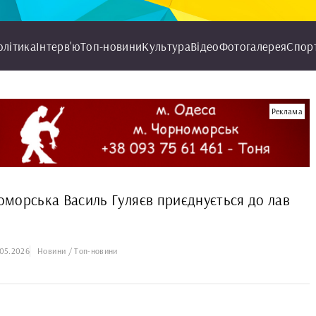
олітика
Інтерв'ю
Топ-новини
Культура
Відео
Фотогалерея
Спор
Реклама
орська Василь Гуляєв приєднується до лав
05.2026
Новини / Топ-новини