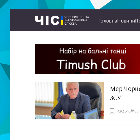
Головна
Новини
П
Мер Чорном
ЗСУ
2 310
06.