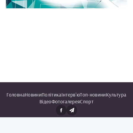
Головна
Новини
Політика
Інтерв'ю
Топ-новини
Культура
Відео
Фотогалерея
Спорт