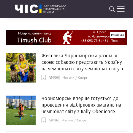
Реклама
Жителька Чорноморська разом зі
своєю собакою представить Україну
на чемпіонаті світу чемпіонат світу з
Rally Obedience
500
Новини / Спорт
Чорноморськ вперше готується до
проведення відбіркових змагань на
чемпіонат світу з Rally Obedience
186
Новини / Спорт