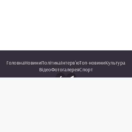
Головна
Новини
Політика
Інтерв'ю
Топ-новини
Культура
Відео
Фотогалерея
Спорт
© 2025 Чорноморська інформаційна служба.
Всі права захищені.