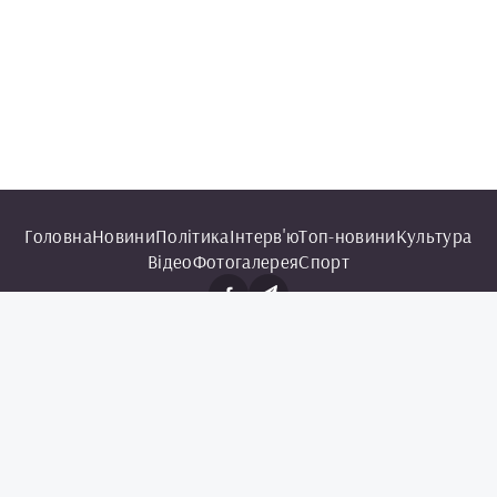
Головна
Новини
Політика
Інтерв'ю
Топ-новини
Культура
Відео
Фотогалерея
Спорт
© 2025 Чорноморська інформаційна служба.
Всі права захищені.