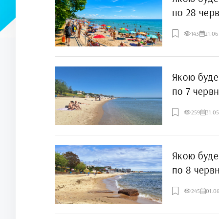
по 28 чер
143
21.06
Якою буде
по 7 черв
259
31.0
Якою буде
по 8 черв
245
01.0