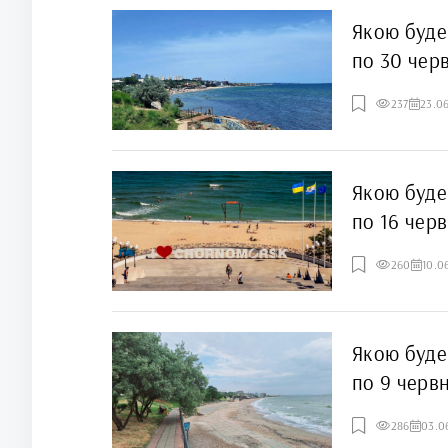
Якою буде
по 30 чер
237
23.0
Якою буде
по 16 чер
260
10.0
Якою буде
по 9 черв
286
03.0