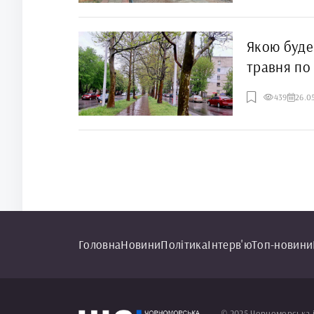
Якою буде
травня по
439
26.0
Головна
Новини
Політика
Інтерв'ю
Топ-новини
© 2025 Чорноморська 