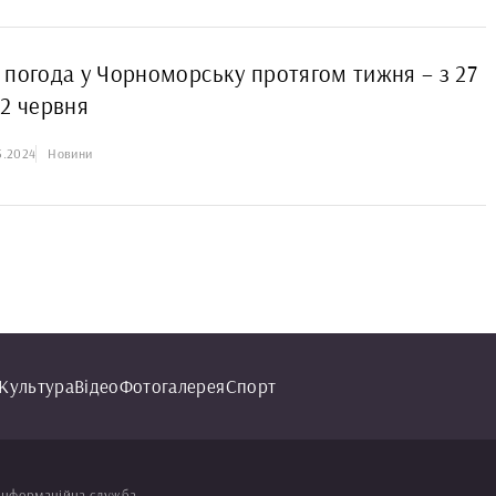
 погода у Чорноморську протягом тижня – з 27
 2 червня
5.2024
Новини
Культура
Відео
Фотогалерея
Спорт
інформаційна служба.