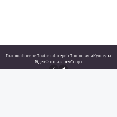
Головна
Новини
Політика
Інтерв'ю
Топ-новини
Культура
Відео
Фотогалерея
Спорт
© 2025 Чорноморська інформаційна служба.
Всі права захищені.