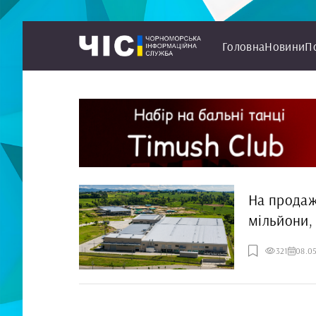
Головна
Новини
П
На продаж
мільйони, 
Чорномор
321
08.0