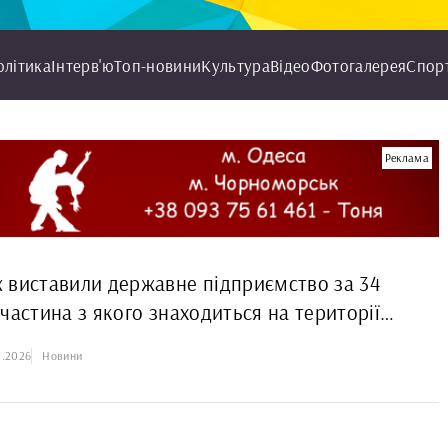
олітика
Інтерв'ю
Топ-новини
Культура
Відео
Фотогалерея
Спор
Реклама
 виставили державне підприємство за 34
частина з якого знаходиться на території
ської громади
5.2026
Новини