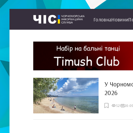
Головна
Новини
П
У Чорномо
2026
521
20.0