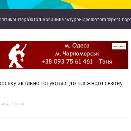
олітика
Інтерв'ю
Топ-новини
Культура
Відео
Фотогалерея
Спор
Реклама
рську активно готуються до пляжного сезону
5.2026
Новини