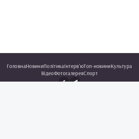
Головна
Новини
Політика
Інтерв'ю
Топ-новини
Культура
Відео
Фотогалерея
Спорт
© 2025 Чорноморська інформаційна служба.
Всі права захищені.