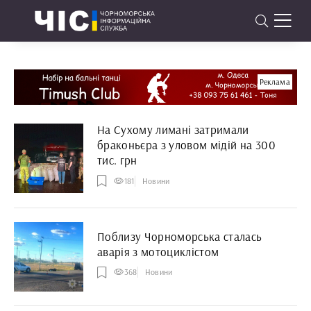
Реклама
На Сухому лимані затримали
браконьєра з уловом мідій на 300
тис. грн
181
Новини
Поблизу Чорноморська сталась
аварія з мотоциклістом
368
Новини