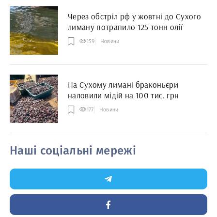
Через обстріл рф у жовтні до Сухого
лиману потрапило 125 тонн олії
159
Новини
На Сухому лимані браконьєри
наловили мідій на 100 тис. грн
177
Новини
Наші соціальні мережі