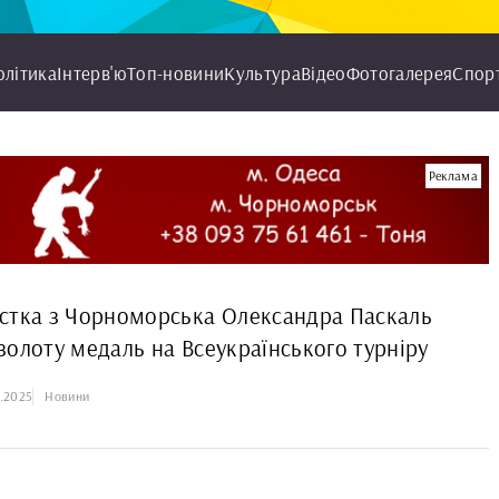
олітика
Інтерв'ю
Топ-новини
Культура
Відео
Фотогалерея
Спор
Реклама
стка з Чорноморська Олександра Паскаль
золоту медаль на Всеукраїнського турніру
0.2025
Новини