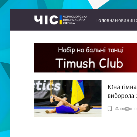
Головна
Новини
П
Юна гімна
виборола 
100
10.1