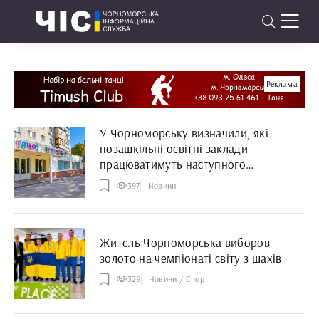
Реклама
У Чорноморську визначили, які
позашкільні освітні заклади
працюватимуть наступного
навчального року
397
Новини
Житель Чорноморська виборов
золото на чемпіонаті світу з шахів
329
Новини / Спорт