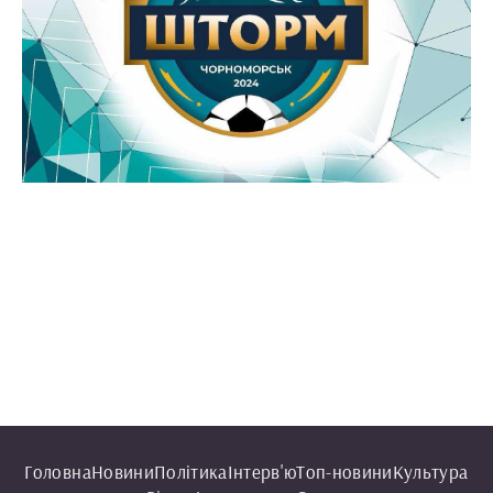
Головна
Новини
Політика
Інтерв'ю
Топ-новини
Культура