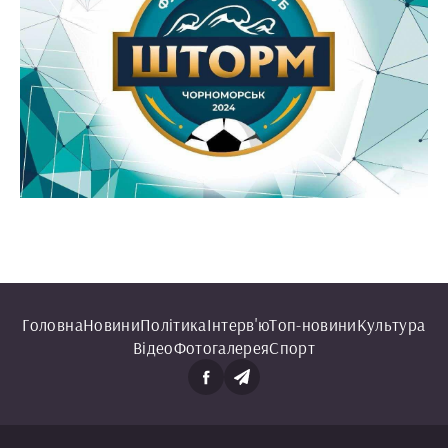
Головна
Новини
Політика
Інтерв'ю
Топ-новини
Культура
Відео
Фотогалерея
Спорт