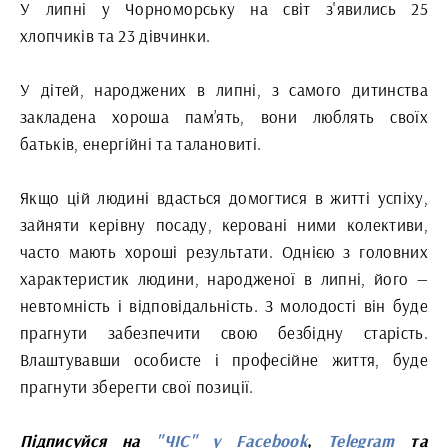
У липні у Чорноморську на світ з'явились 25
хлопчиків та 23 дівчинки.
У дітей, народжених в липні, з самого дитинства
закладена хороша пам’ять, вони люблять своїх
батьків, енергійні та талановиті.
Якщо цій людині вдасться домогтися в житті успіху,
зайняти керівну посаду, керовані ними колективи,
часто мають хороші результати. Однією з головних
характеристик людини, народженої в липні, його —
невтомність і відповідальність. З молодості він буде
прагнути забезпечити свою безбідну старість.
Влаштувавши особисте і професійне життя, буде
прагнути зберегти свої позиції.
Підписуйся на
"ЧІС" у Facebook
,
Telegram
та