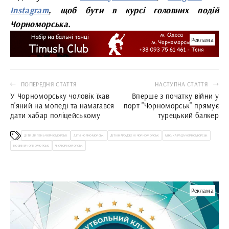
Instagram
, щоб бути в курсі головних подій
Чорноморська.
Реклама
ПОПЕРЕДНЯ СТАТТЯ
НАСТУПНА СТАТТЯ
У Чорноморську чоловік їхав
Вперше з початку війни у
п’яний на мопеді та намагався
порт "Чорноморськ" прямує
дати хабар поліцейському
турецький балкер
ДІТИ ЛИПЕНЬ ЧОРНОМОРСЬК
ДІТИ ЧОРНОМОРСЬК
ДІТИ НАРОДЖЕНІ ЧОРНОМОРСЬК
МІСЬКА РАДА ЧОРНОМОРСЬК
НОВИНИ ЧОРНОМОРСЬК
ЧІС ЧОРНОМОРСЬК
Реклама