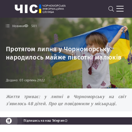
Новини
501
Протягом липня у Чорноморську
народилось майже півсотні малюків
Додано: 03 серпень 2022
Життя триває: у липні в Чорноморську на світ
з'явилось 48 дітей. Про це повідомили у міськраді.
Підпишись на наш Telegram😉