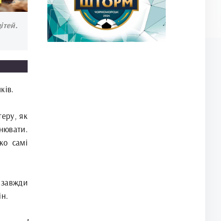
ітей.
ків.
еру, як
нювати.
ко самі
 завжди
ін.