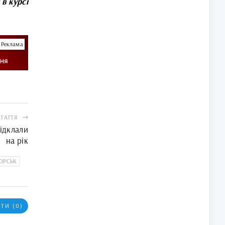
 в курсі
Реклама
СТАТТЯ
відклали
на рік
ОРСЬК
ТИ (0)