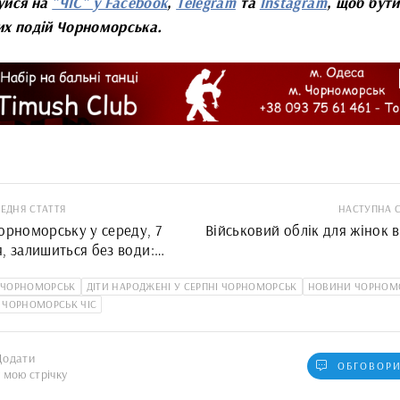
уйся на
"ЧІС" у Facebook
,
Telegram
та
Instagram
, щоб бути
их подій Чорноморська.
ЕДНЯ СТАТТЯ
НАСТУПНА 
орноморську у середу, 7
Військовий облік для жінок 
, залишиться без води:
 адрес
 ЧОРНОМОРСЬК
ДІТИ НАРОДЖЕНІ У СЕРПНІ ЧОРНОМОРСЬК
НОВИНИ ЧОРНОМ
 ЧОРНОМОРСЬК ЧІС
Додати
ОБГОВОРИ
у мою стрічку