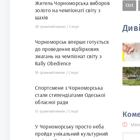
Житель Чорноморська виборов
Ctrl
золото на чемпіонаті світу з
шахів
Див
28 травень
Новини
/
Спорт
Чорноморськ вперше готується
до проведення відбіркових
змагань на чемпіонат світу з
Rally Obedience
18 травень
Новини
/
Спорт
Спортсмени з Чорноморська
стали стипендіатами Одеської
обласної ради
15 травень
Новини
/
Спорт
Коме
Міні
У Чорноморську просто неба
пройде унікальний культурний