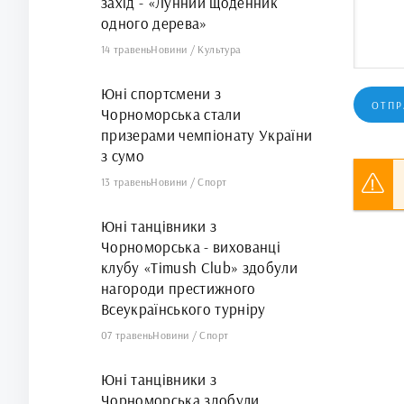
захід - «Лунний щоденник
одного дерева»
14 травень
Новини
/
Культура
Юні спортсмени з
ОТПР
Чорноморська стали
призерами чемпіонату України
з сумо
13 травень
Новини
/
Спорт
Юні танцівники з
Чорноморська - вихованці
клубу «Timush Club» здобули
нагороди престижного
Всеукраїнського турніру
07 травень
Новини
/
Спорт
Юні танцівники з
Чорноморська здобули