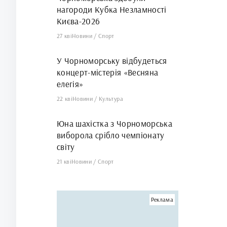
нагороди Кубка Незламності
Києва-2026
27 кві
Новини
/
Спорт
У Чорноморську відбудеться
концерт-містерія «Весняна
елегія»
22 кві
Новини
/
Культура
Юна шахістка з Чорноморська
виборола срібло чемпіонату
світу
21 кві
Новини
/
Спорт
Реклама