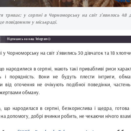
я триває: у серпні в Чорноморську на світ з'явилось 48 д
це повідомили у міськраді.
Підпишись на наш Telegram😉
і у Чорноморську на світ з'явились 30 дівчаток та 18 хлопчи
о народилися в серпні, мають такі привабливі риси характ
ть і порядність. Вони не будуть плести інтриги, обма
ки від оточення не очікують подібної поведінки, частень
 жертвами обману.
, що народилася в серпні, безкорислива і щедра, готова
на допомогу, добрі вчинки робить, не чекаючи нічого взам