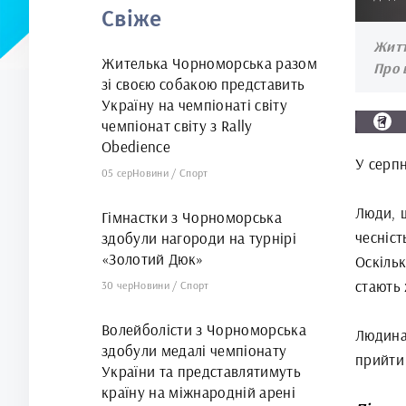
Свіже
арені
Житт
Жителька Чорноморська разом
Про 
зі своєю собакою представить
Україну на чемпіонаті світу
чемпіонат світу з Rally
Obedience
У серпн
05 сер
Новини
/
Спорт
Люди, щ
Гімнастки з Чорноморська
чесніс
здобули нагороди на турнірі
«Золотий Дюк»
Оскіль
стають
30 чер
Новини
/
Спорт
Волейболісти з Чорноморська
Людина
здобули медалі чемпіонату
прийти 
України та представлятимуть
країну на міжнародній арені