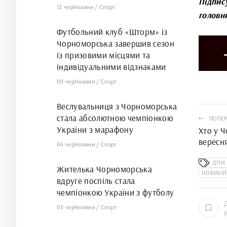
Підпис
12 чер
Новини
/
Спорт
головн
Футбольний клуб «Шторм» із
Чорноморська завершив сезон
із призовими місцями та
індивідуальними відзнаками
09 чер
Новини
/
Спорт
Веслувальниця з Чорноморська
стала абсолютною чемпіонкою
ПОПЕР
України з марафону
Хто у Ч
вересня
04 чер
Новини
/
Спорт
список
ДІТИ
Жителька Чорноморська
НОВИНИ
вдруге поспіль стала
чемпіонкою України з футболу
03 чер
Новини
/
Спорт