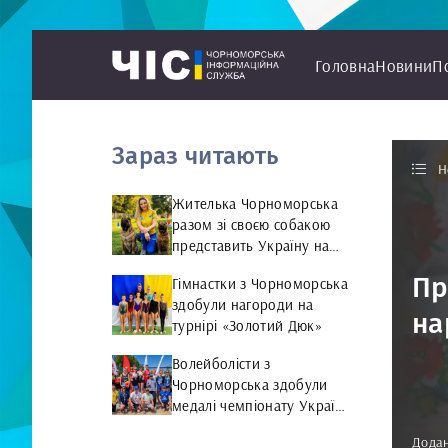
Головна
Новини
П
Зараз читають
Н
Жителька Чорноморська
разом зі своєю собакою
представить Україну на
чемпіонаті світу чемпіонат
Пр
Гімнастки з Чорноморська
світу з Rally Obedience
здобули нагороди на
на
турнірі «Золотий Дюк»
Волейболісти з
Чорноморська здобули
медалі чемпіонату України
та представлятимуть
Додан
країну на міжнародній