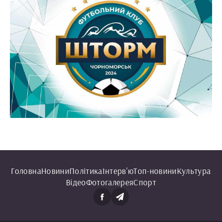
Головна
Новини
Політика
Інтерв'ю
Топ-новини
Культура
Відео
Фотогалерея
Спорт