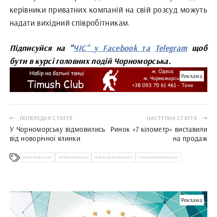
керівники приватних компаній на свій розсуд можуть
надати вихідний співробітникам.
Підписуйся на "
ЧІС" у Facebook та
Telegram
щоб
бути в курсі головних подій Чорноморська.
Реклама
ПОПЕРЕДНЯ СТАТТЯ
НАСТУПНА СТАТТЯ
У Чорноморську відмовились
Ринок «7 кілометр» виставили
від новорічної ялинки
на продаж
ПЕНСІЇ ГРУДЕНЬ 2023
ТАРИФИ ГРУДЕНЬ 2023
МОБІЛІЗАЦІЯ ГРУДЕНЬ 2023
ПОДАТКОВІ ПЕРЕВІРКИ 2023
Реклама