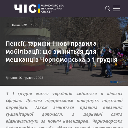
Новини
766
Пенсії, тарифи і нові правила
мобілізації: що зміниться для
мешканців Чорноморська з 1 грудня
Додано: 02 грудень 2023
З 1 грудня життя українців зміниться в кількох
сферах. Деяким підприємцям повернуть податкові
перевірки. Також зміняться правила ввезення
гуманітарної допомоги, а церковні свята
відзначатимуть за новим календарем. Чорноморська
інформаційна служба зібрала головні нововведення