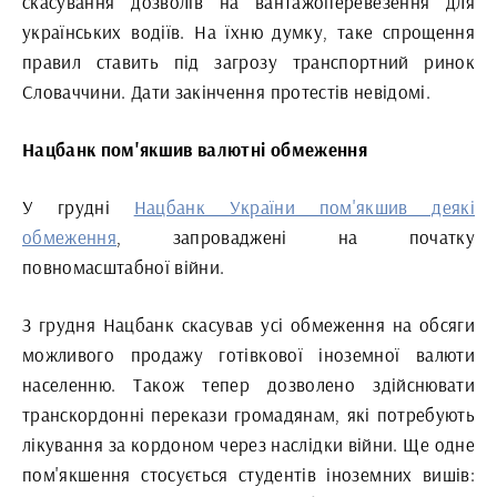
скасування дозволів на вантажоперевезення для
українських водіїв. На їхню думку, таке спрощення
правил ставить під загрозу транспортний ринок
Словаччини. Дати закінчення протестів невідомі.
Нацбанк пом'якшив валютні обмеження
У грудні
Нацбанк України пом'якшив деякі
обмеження
, запроваджені на початку
повномасштабної війни.
З грудня Нацбанк скасував усі обмеження на обсяги
можливого продажу готівкової іноземної валюти
населенню. Також тепер дозволено здійснювати
транскордонні перекази громадянам, які потребують
лікування за кордоном через наслідки війни. Ще одне
пом'якшення стосується студентів іноземних вишів: