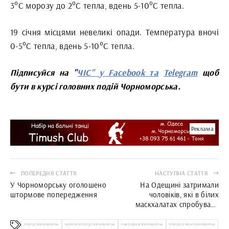
3°С морозу до 2°С тепла, вдень 5-10°С тепла.
19 січня місцями невеликі опади. Температура вночі
0-5°С тепла, вдень 5-10°С тепла.
Підписуйся на "
ЧІС" у Facebook та
Telegram
щоб
бути в курсі головних подій Чорноморська.
Реклама
ПОПЕРЕДНЯ СТАТТЯ
НАСТУПНА СТАТТЯ
У Чорноморську оголошено
На Одещині затримали
штормове попередження
чоловіків, які в білих
маскхалатах спробували
перетнути кордон
ПОГОДА ЧОРНОМОРСЬК
МОРОЗНА ПОГОДА ЧОРНОМОРСЬК
ОЖЕЛЕДИЦЯ ЧОРНОМОРСЬК
ПОГОДА СІЧЕНЬ ЧОРНОМОРСЬК