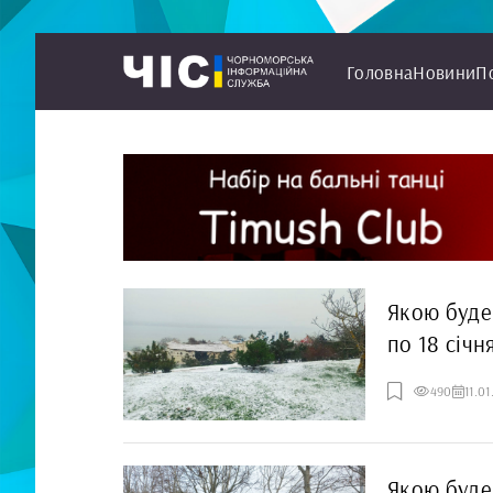
Головна
Новини
П
Якою буде
по 18 січн
490
11.0
Якою буде