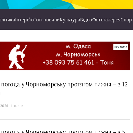
олітика
Інтерв'ю
Топ-новини
Культура
Відео
Фотогалерея
Спор
Реклама
 погода у Чорноморську протягом тижня – з 12
я
1.2026
Новини
 погода у Чорноморську протягом тижня – з 5