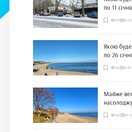
по 11 січн
477
04.0
Якою буде
по 26 січн
163
19.01
Майже вес
насолоджу
363
09.0