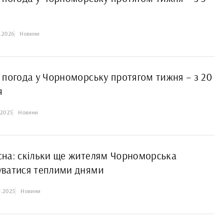
я
1.2026
Новини
 погода у Чорноморську протягом тижня – з 20
я
.2025
Новини
на: скільки ще жителям Чорноморська
ватися теплими днями
1.2025
Новини