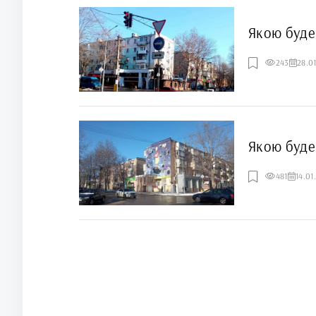
Якою буде
243
28.0
Якою буде
481
14.01