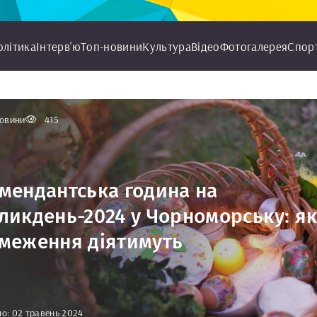
олітика
Інтерв'ю
Топ-новини
Культура
Відео
Фотогалерея
Спор
овини
415
мендантська година на
ликдень-2024 у Чорноморську: як
меження діятимуть
о: 02 травень 2024