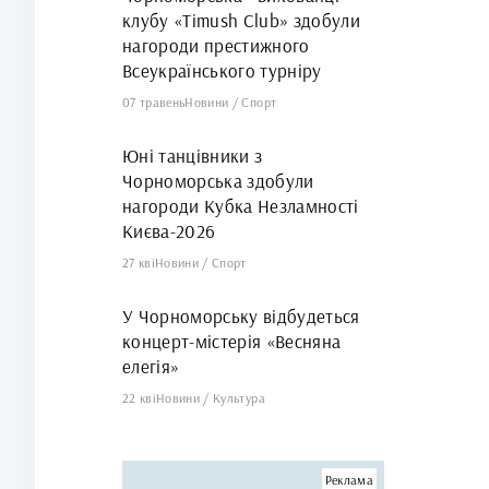
клубу «Timush Club» здобули
нагороди престижного
Всеукраїнського турніру
07 травень
Новини
/
Спорт
Юні танцівники з
Чорноморська здобули
нагороди Кубка Незламності
Києва-2026
27 кві
Новини
/
Спорт
У Чорноморську відбудеться
концерт-містерія «Весняна
елегія»
22 кві
Новини
/
Культура
Реклама