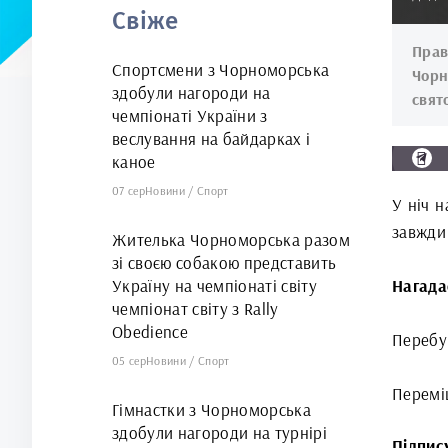
Свіже
Пра
Спортсмени з Чорноморська
Чорн
здобули нагороди на
свят
чемпіонаті України з
веслування на байдарках і
каное
07 сер
Новини
/
Спорт
У ніч н
завжди 
Жителька Чорноморська разом
зі своєю собакою представить
Україну на чемпіонаті світу
Нагада
чемпіонат світу з Rally
Obedience
Перебув
05 сер
Новини
/
Спорт
Перемі
Гімнастки з Чорноморська
здобули нагороди на турнірі
Підпис