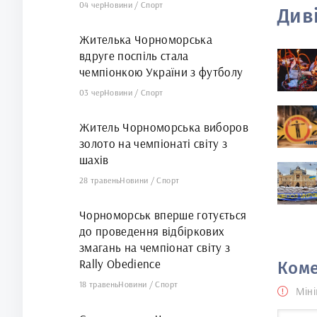
04 чер
Новини
/
Спорт
Див
Жителька Чорноморська
вдруге поспіль стала
чемпіонкою України з футболу
03 чер
Новини
/
Спорт
Житель Чорноморська виборов
золото на чемпіонаті світу з
шахів
28 травень
Новини
/
Спорт
Чорноморськ вперше готується
до проведення відбіркових
змагань на чемпіонат світу з
Rally Obedience
Коме
18 травень
Новини
/
Спорт
Міні