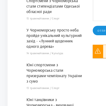
Спортсмени з Чорноморська
стали стипендіатами Одеської
обласної ради
15 травень
Новини
/
Спорт
У Чорноморську просто неба
ОТПР
пройде унікальний культурний
захід - «Лунний щоденник
одного дерева»
14 травень
Новини
/
Культура
Юні спортсмени з
Чорноморська стали
призерами чемпіонату України
з сумо
13 травень
Новини
/
Спорт
Юні танцівники з
Чорноморська - вихованці