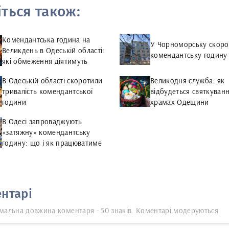
іться також:
Комендантська година на
У Чорноморську скоро
Великдень в Одеській області:
комендантську годину
які обмеження діятимуть
В Одеській області скоротили
Великодня служба: як
тривалість комендантської
відбудеться святкуванн
години
храмах Одещини
В Одесі запроваджують
«затяжну» комендантську
годину: що і як працюватиме
нтарі
мальна довжина коментаря - 50 знаків. Коментарі модеруються