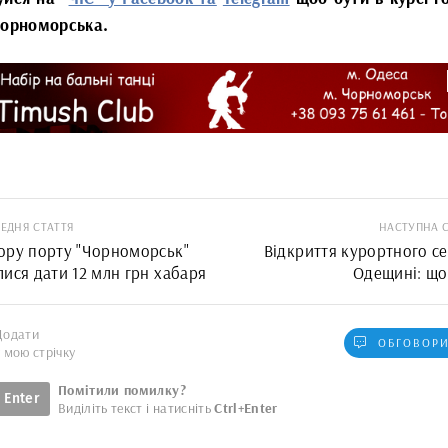
Чорноморська.
ЕДНЯ СТАТТЯ
НАСТУПНА 
ору порту "Чорноморськ"
Відкриття курортного се
ися дати 12 млн грн хабаря
Одещині: що
Додати
ОБГОВОРИ
у мою стрічку
Помітили помилку?
Enter
Виділіть текст і натисніть
Ctrl+Enter