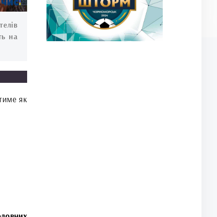
елів
ть на
тиме як
оловних