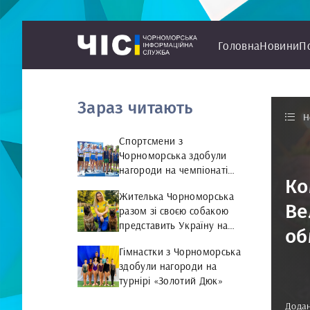
Головна
Новини
П
Зараз читають
Н
Спортсмени з
Чорноморська здобули
нагороди на чемпіонаті
Ко
України з веслування на
Жителька Чорноморська
байдарках і каное
Ве
разом зі своєю собакою
представить Україну на
об
чемпіонаті світу чемпіонат
Гімнастки з Чорноморська
світу з Rally Obedience
здобули нагороди на
турнірі «Золотий Дюк»
Додан