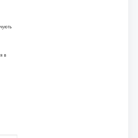
чують
я в