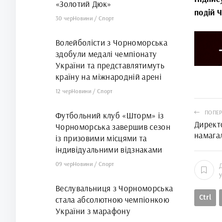
«Золотий Дюк»
подій 
30 чер
Новини
/
Спорт
Волейболісти з Чорноморська
здобули медалі чемпіонату
України та представлятимуть
країну на міжнародній арені
12 чер
Новини
/
Спорт
ПОПЕР
Футбольний клуб «Шторм» із
Директ
Чорноморська завершив сезон
намагал
із призовими місцями та
індивідуальними відзнаками
09 чер
Новини
/
Спорт
Веслувальниця з Чорноморська
Ctrl
стала абсолютною чемпіонкою
України з марафону