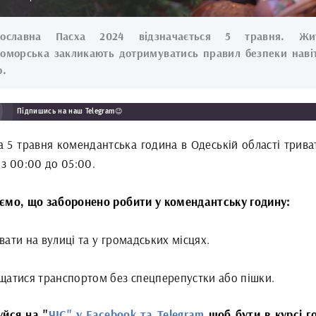
вославна Пасха 2024 відзначається 5 травня. Жит
оморська закликають дотримуватись правил безпеки наві
о.
Підпишись на наш Telegram😉
а 5 травня комендантська година в Одеській області трива
з 00:00 до 05:00.
ємо, що заборонено робити у комендантську годину:
ати на вулиці та у громадських місцях.
щатися транспортом без спецперепустки або пішки.
уйся на "
ЧІС" у Facebook та
Telegram
щоб бути в курсі г