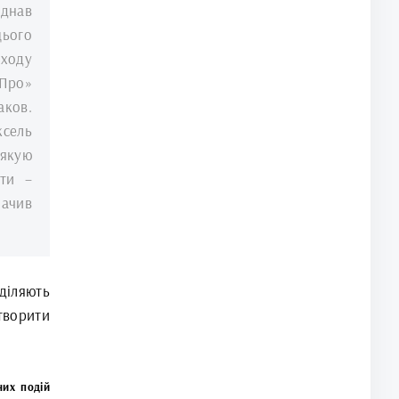
днав
цього
аходу
Про»
аков.
сель
Дякую
ати –
начив
діляють
творити
них подій