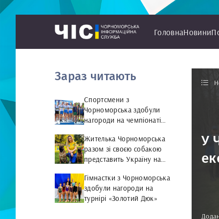
Головна
Новини
П
Зараз читають
Н
Спортсмени з
Чорноморська здобули
нагороди на чемпіонаті
України з веслування на
У 
Жителька Чорноморська
байдарках і каное
разом зі своєю собакою
ек
представить Україну на
чемпіонаті світу чемпіонат
Гімнастки з Чорноморська
світу з Rally Obedience
здобули нагороди на
турнірі «Золотий Дюк»
Додан