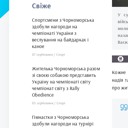
Свіже
У су
Спортсмени з Чорноморська
війс
здобули нагороди на
моло
чемпіонаті України з
наза
веслування на байдарках і
Васи
каное
07 сер
Новини
/
Спорт
Жителька Чорноморська разом
Кожне 
зі своєю собакою представить
надія т
Україну на чемпіонаті світу
про жит
чемпіонат світу з Rally
Obedience
05 сер
Новини
/
Спорт
Гімнастки з Чорноморська
здобули нагороди на турнірі