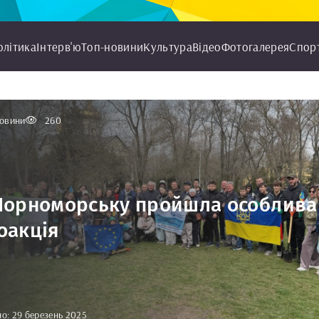
олітика
Інтерв'ю
Топ-новини
Культура
Відео
Фотогалерея
Спор
овини
260
Чорноморську пройшла особлива
оакція
о: 29 березень 2025