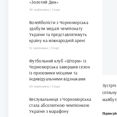
«Золотий Дюк»
30 чер
Новини
/
Спорт
Волейболісти з Чорноморська
здобули медалі чемпіонату
України та представлятимуть
країну на міжнародній арені
12 чер
Новини
/
Спорт
Футбольний клуб «Шторм» із
Чорноморська завершив сезон
із призовими місцями та
індивідуальними відзнаками
Зустрі
09 чер
Новини
/
Спорт
спільн
Веслувальниця з Чорноморська
майбутн
стала абсолютною чемпіонкою
України з марафону
Підписуй