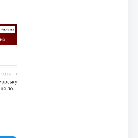
Реклама
СТАТТЯ
морську
зня по 6
квітня