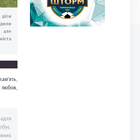
 діти
адили
, але
міста
ам’ять,
о любов,
задля
ебує.
івник