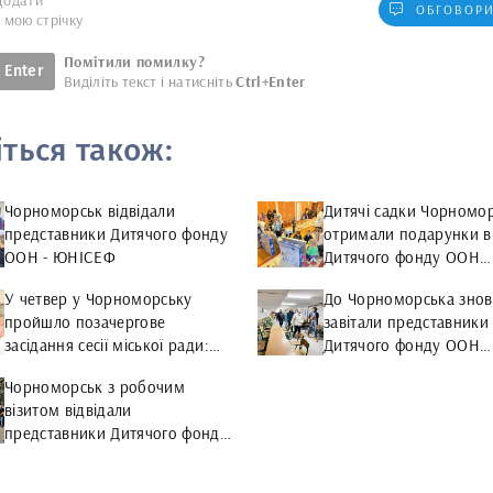
Додати
ОБГОВОРИ
у мою стрічку
Помітили помилку?
Enter
Виділіть текст і натисніть
Ctrl+Enter
іться також:
Чорноморськ відвідали
Дитячі садки Чорномо
представники Дитячого фонду
отримали подарунки в
ООН - ЮНІСЕФ
Дитячого фонду ООН
(ЮНІСЕФ)
У четвер у Чорноморську
До Чорноморська знов
пройшло позачергове
завітали представники
засідання сесії міської ради:
Дитячого фонду ООН
підсумки
(ЮНІСЕФ): у місті трив
Чорноморськ з робочим
реалізація міжнародни
візитом відвідали
проєктів
представники Дитячого фонду
ООН (ЮНІСЕФ)