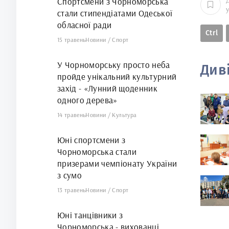
Спортсмени з Чорноморська
стали стипендіатами Одеської
обласної ради
Ctrl
15 травень
Новини
/
Спорт
У Чорноморську просто неба
Див
пройде унікальний культурний
захід - «Лунний щоденник
одного дерева»
14 травень
Новини
/
Культура
Юні спортсмени з
Чорноморська стали
призерами чемпіонату України
з сумо
13 травень
Новини
/
Спорт
Юні танцівники з
Чорноморська - вихованці