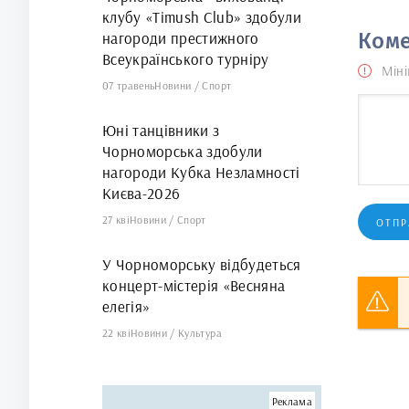
клубу «Timush Club» здобули
нагороди престижного
Коме
Всеукраїнського турніру
Міні
07 травень
Новини
/
Спорт
Юні танцівники з
Чорноморська здобули
нагороди Кубка Незламності
Києва-2026
27 кві
Новини
/
Спорт
ОТПР
У Чорноморську відбудеться
концерт-містерія «Весняна
елегія»
22 кві
Новини
/
Культура
Реклама