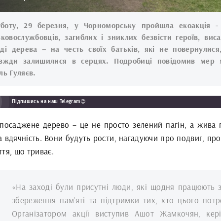
боту, 29 березня, у Чорноморську пройшла екоакція -
ьковослужбовців, загиблих і зниклих безвісти героїв, вис
ді дерева – на честь своїх батьків, які не повернулися
вжди залишилися в серцях. Подробиці повідомив мер 
ль Гуляєв.
Підпишись на наш Telegram😉
посаджене дерево – це не просто зелений пагін, а жива п
а вдячність. Вони будуть рости, нагадуючи про подвиг, пр
тя, що триває.
«На заході були присутні люди, які щодня працюють 
збереження пам’яті та підтримки тих, хто цього потр
Організатором акції виступив Ашот Жамкочян, кер