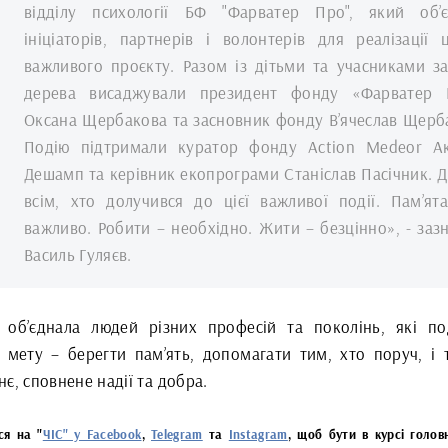
відділу психології БФ "Фарватер Про", який об’є
ініціаторів, партнерів і волонтерів для реалізації 
важливого проєкту. Разом із дітьми та учасниками з
дерева висаджували президент фонду «Фарватер 
Оксана Щербакова та засновник фонду В’ячеслав Щерб
Подію підтримали куратор фонду Action Medeor Ак
Дешамп та керівник екопрограми Станіслав Пасічник. 
всім, хто долучився до цієї важливої події. Пам’ят
важливо. Робити – необхідно. Жити – безцінно», - заз
Василь Гуляєв.
ч об’єднала людей різних професій та поколінь, які по
у мету – берегти пам’ять, допомагати тим, хто поруч, і 
є, сповнене надії та добра.
ся на "
ЧІС" у Facebook
,
Telegram
та
Instagram
, щоб бути в курсі голов