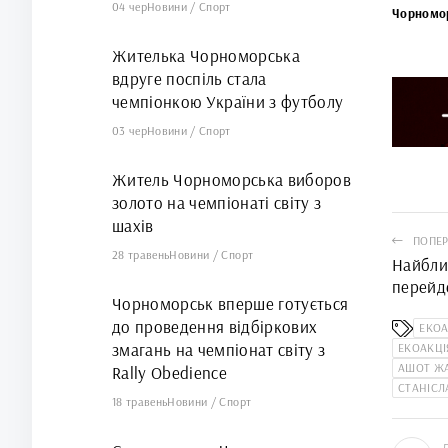
04 чер
Новини
/
Спорт
Чорномо
Жителька Чорноморська
вдруге поспіль стала
чемпіонкою України з футболу
03 чер
Новини
/
Спорт
Житель Чорноморська виборов
золото на чемпіонаті світу з
шахів
ПОПЕР
28 травень
Новини
/
Спорт
Найбли
перейде
Чорноморськ вперше готується
до проведення відбіркових
ЕКО
змагань на чемпіонат світу з
ЕКОАКЦІ
АШОТ Ж
Rally Obedience
СТАНІСЛ
18 травень
Новини
/
Спорт