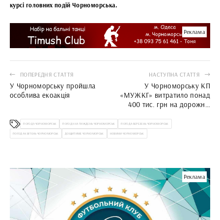
курсі головних подій Чорноморська.
Реклама
ПОПЕРЕДНЯ СТАТТЯ
НАСТУПНА СТАТТЯ
У Чорноморську пройшла
У Чорноморську КП
особлива екоакція
«МУЖКГ» витратило понад
400 тис. грн на дорожню
фарбу
ПОГОДА ЧОРНОМОРСЬК
ПОГОДА НА ТИЖДЕНЬ ЧОРНОМОРСЬК
ПОГОДА БЕРЕЗЕНЬ ЧОРНОМОРСЬК
ПОГОДА КВІТЕНЬ ЧОРНОМОРСЬК
ДОЩИТИМЕ ЧОРНОМОРСЬК
НОВИНИ ЧОРНОМОРСЬК
Реклама