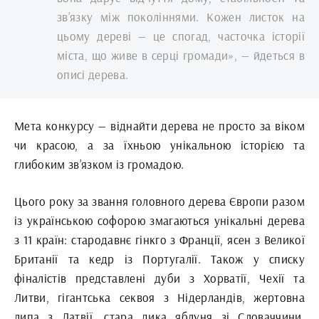
зв’язку між поколіннями. Кожен листок на
цьому дереві — це спогад, часточка історії
міста, що живе в серці громади», — йдеться в
описі дерева.
Мета конкурсу — віднайти дерева не просто за віком
чи красою, а за їхньою унікальною історією та
глибоким зв’язком із громадою.
Цього року за звання головного дерева Європи разом
із українською софорою змагаються унікальні дерева
з 11 країн: стародавнє гінкго з Франції, ясен з Великої
Британії та кедр із Португалії. Також у списку
фіналістів представлені дуби з Хорватії, Чехії та
Литви, гігантська секвоя з Нідерландів, жертовна
липа з Латвії, стара дика яблуня зі Словаччини,