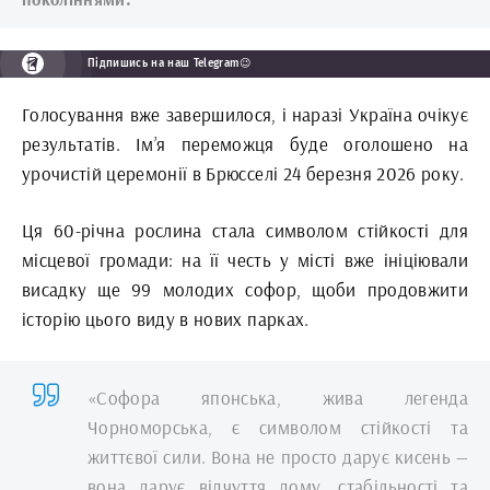
Підпишись на наш Telegram😉
Голосування вже завершилося, і наразі Україна очікує
результатів. Ім’я переможця буде оголошено на
урочистій церемонії в Брюсселі 24 березня 2026 року.
Ця 60-річна рослина стала символом стійкості для
місцевої громади: на її честь у місті вже ініціювали
висадку ще 99 молодих софор, щоби продовжити
історію цього виду в нових парках.
«Софора японська, жива легенда
Чорноморська, є символом стійкості та
життєвої сили. Вона не просто дарує кисень —
вона дарує відчуття дому, стабільності та