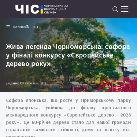
Новини
201
Жива легенда Чорноморська: софора
у фіналі конкурсу «Європейське
дерево року»
Додано: 08 березень 2026
Софора японська, що росте у Приморському парку
Чорноморська, увійшла до фіналу престижного
міжнародного конкурсу «Європейське дерево - 2026
року». Це 60-річне дерево стало для нашої громади
справжнім символом стійкості, дому та зв’язку між
поколіннями.