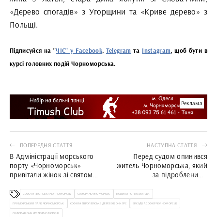
«Дерево спогадів» з Угорщини та «Криве дерево» з
Польщі.
Підписуйся на "
ЧІС" у Facebook
,
Telegram
та
Instagram
, щоб бути в
курсі головних подій Чорноморська.
Реклама
ПОПЕРЕДНЯ СТАТТЯ
НАСТУПНА СТАТТЯ
В Адміністрації морського
Перед судом опинився
порту «Чорноморськ»
житель Чорноморська, який
привітали жінок зі святом
за підробленими
весни
документами продав
квартиру померлої одеситки
СОФОРА ЯПОНСЬКА ЧОРНОМОРСЬК
СОФОРА ЧОРНОМОРСЬК
НОВИНИ ЧОРНОМОРСЬК
ПРИМОРСЬКИЙ ПАРК ЧОРНОМОРСЬК
СОФОРА ЄВРОПЕЙСЬКЕ ДЕРЕВО КОНКУРС
ВИСАДКА СОФОР ЧОРНОМОРСЬК
СОФОРА КОНКУРС ЧОРНОМОРСЬК