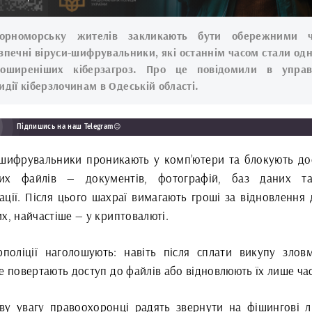
орноморську жителів закликають бути обережними ч
зпечні віруси-шифрувальники, які останнім часом стали одн
оширеніших кіберзагроз. Про це повідомили в управ
идії кіберзлочинам в Одеській області.
Підпишись на наш Telegram😉
-шифрувальники проникають у комп’ютери та блокують до
их файлів — документів, фотографій, баз даних та
ації. Після цього шахраї вимагають гроші за відновлення 
х, найчастіше — у криптовалюті.
рполіції наголошують: навіть після сплати викупу злов
е повертають доступ до файлів або відновлюють їх лише ча
ву увагу правоохоронці радять звернути на фішингові л