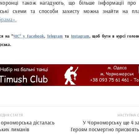
хоронці також нагадують, що більше інформації про 
ські схеми та способи захисту можна знайти на пл
брама».
ся на "
ЧІС" у Facebook
,
Telegram
та
Instagram
, щоб бути в курсі голов
рська.
ЕДНЯ СТАТТЯ
НАСТУПНА 
Чорноморська дісталась
У Чорноморську ще 4 з
ьких лиманів
Героям посмертно присвоять
«Почесний громадянин 