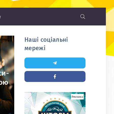
т
Наші соціальні
мережі
си-
вою
Реклама