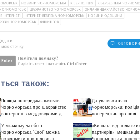
НОМОРСЬК
НОВИНИ ЧОРНОМОРСЬКА
КІБЕРПОЛІЦІЯ
КІБЕРБЕЗПЕКА ЧОРНОМ
територіальної г
 ЧОРНОМОРСЬК
ШАХРАЙСТВО ЧОРНОМОРСЬК
ОНЛАЙН-ШАХРАЙСТВО ЧОРНО
В ІНТЕРНЕТІ
ІНТЕРНЕТ-БЕЗПЕКА ЧОРНОМОРСЬК
НОВИНИ ОДЕЩИНИ
ГРОЗИ ЧОРНОМОРСЬК
ФІШИНГОВ
Додати
ОБГОВОРИ
у мою стрічку
Помітили помилку?
Enter
Виділіть текст і натисніть
Ctrl+Enter
іться також:
Поліція попереджає жителів
До уваги жителів
Чорноморська про шахрайство
Чорноморська: поліція
в інтернеті з меддовідками для
попереджає про нові
водіїв
шахрайські онлайн-ко
У міському чат-боті
«Виплата від польськи
та розіграші
Чорноморська "Свої" можна
партнерів»: мешканців
повідомити про підозрілі
Чорноморська попере