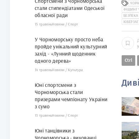
Спортсмени з Чорноморська
ЧОР
стали стипендіатами Одеської
ФІШИНГ
обласної ради
БЕЗПЕКА 
КІБЕРЗА
15 травень
Новини
/
Спорт
У Чорноморську просто неба
пройде унікальний культурний
захід - «Лунний щоденник
одного дерева»
Ctrl
14 травень
Новини
/
Культура
Див
Юні спортсмени з
Чорноморська стали
призерами чемпіонату України
з сумо
13 травень
Новини
/
Спорт
Юні танцівники з
Чорноморська - вихованці