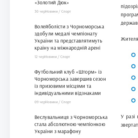
«Золотий Дюк»
підозр
30 чер
Новини
/
Спорт
програ
держав
Волейболісти з Чорноморська
здобули медалі чемпіонату
Жителя
України та представлятимуть
країну на міжнародній арені
12 чер
Новини
/
Спорт
Футбольний клуб «Шторм» із
Чорноморська завершив сезон
із призовими місцями та
індивідуальними відзнаками
09 чер
Новини
/
Спорт
У разі
Веслувальниця з Чорноморська
стала абсолютною чемпіонкою
звертат
України з марафону