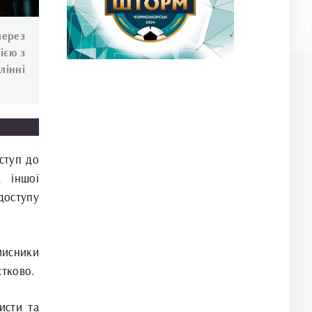
ерез
ією з
лінні
ступ до
 іншої
доступу
мисники
стково.
исти та