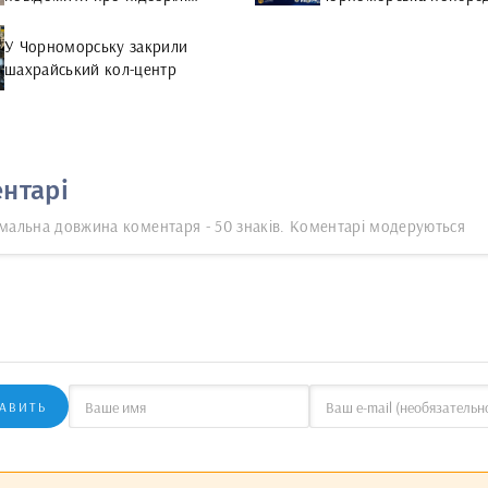
предмети
про шахрайську схему
У Чорноморську закрили
шахрайський кол-центр
нтарі
мальна довжина коментаря - 50 знаків. Коментарі модеруються
АВИТЬ