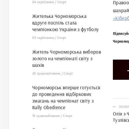
Правоо
04 чер
Новини
/
Спорт
шахрай
Жителька Чорноморська
«Кібер
вдруге поспіль стала
чемпіонкою України з футболу
Підписуй
03 чер
Новини
/
Спорт
Чорномо
Житель Чорноморська виборов
золото на чемпіонаті світу з
шахів
28 травень
Новини
/
Спорт
Чорноморськ вперше готується
до проведення відбіркових
змагань на чемпіонат світу з
Rally Obedience
ПОПЕР
Олія з 
18 травень
Новини
/
Спорт
Тузлівс