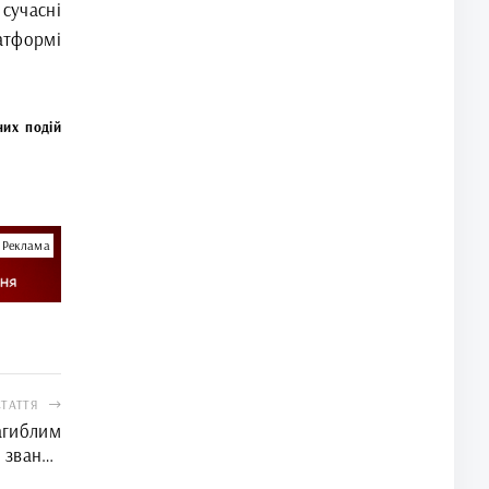
сучасні
атформі
них подій
Реклама
СТАТТЯ
агиблим
 звання
міської