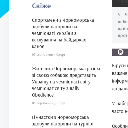
Свіже
У Ч
Спортсмени з Чорноморська
небе
здобули нагороди на
найп
чемпіонаті України з
прот
веслування на байдарках і
каное
07 сер
Новини
/
Спорт
Віруси
Жителька Чорноморська разом
важлив
зі своєю собакою представить
інформ
Україну на чемпіонаті світу
чемпіонат світу з Rally
до дани
Obedience
У кібе
05 сер
Новини
/
Спорт
часто н
Гімнастки з Чорноморська
здобули нагороди на турнірі
Особли