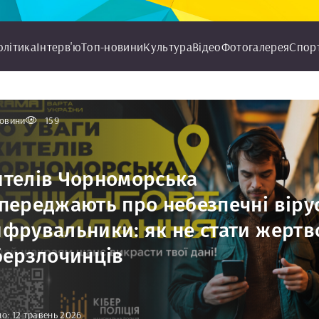
олітика
Інтерв'ю
Топ-новини
Культура
Відео
Фотогалерея
Спор
овини
159
телів Чорноморська
переджають про небезпечні віру
фрувальники: як не стати жерт
берзлочинців
о: 12 травень 2026