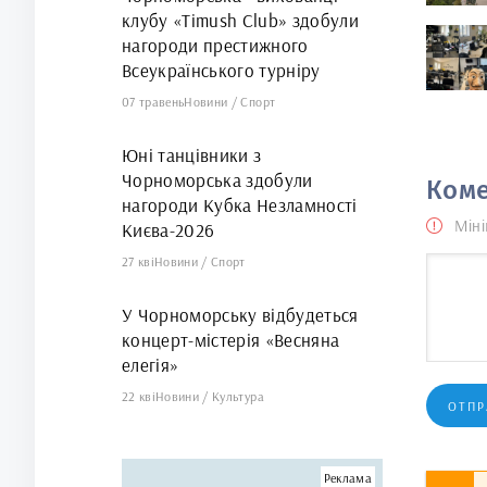
клубу «Timush Club» здобули
нагороди престижного
Всеукраїнського турніру
07 травень
Новини
/
Спорт
Юні танцівники з
Чорноморська здобули
Коме
нагороди Кубка Незламності
Міні
Києва-2026
27 кві
Новини
/
Спорт
У Чорноморську відбудеться
концерт-містерія «Весняна
елегія»
22 кві
Новини
/
Культура
ОТПР
Реклама