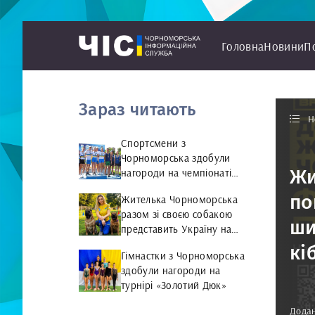
Головна
Новини
П
Зараз читають
Н
Спортсмени з
Чорноморська здобули
Жи
нагороди на чемпіонаті
України з веслування на
по
Жителька Чорноморська
байдарках і каное
разом зі своєю собакою
ши
представить Україну на
чемпіонаті світу чемпіонат
кі
Гімнастки з Чорноморська
світу з Rally Obedience
здобули нагороди на
турнірі «Золотий Дюк»
Додан