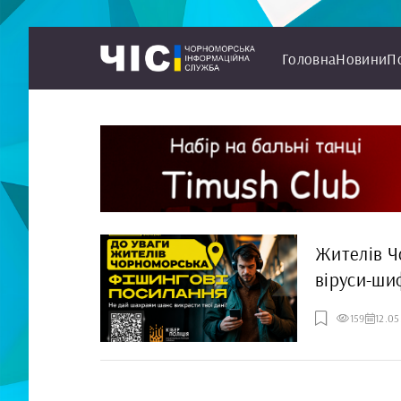
Головна
Новини
П
Жителів Ч
віруси-ши
кіберзлоч
159
12.05