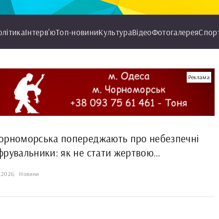
олітика
Інтерв'ю
Топ-новини
Культура
Відео
Фотогалерея
Спор
Реклама
орноморська попереджають про небезпечні
фрувальники: як не стати жертвою
инців
.2026
Новини