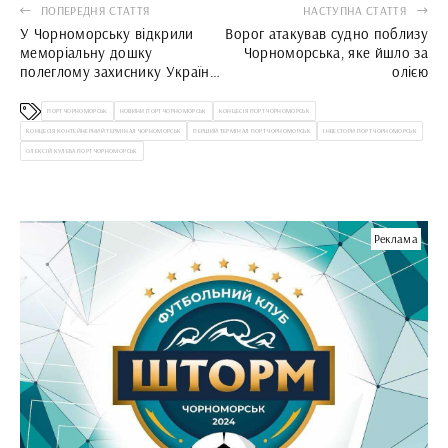
ПОПЕРЕДНЯ СТАТТЯ
НАСТУПНА СТАТТЯ
У Чорноморську відкрили
Ворог атакував судно поблизу
меморіальну дошку
Чорноморська, яке йшло за
полеглому захиснику України
олією
- Дмитру Колтуну
ПОРТ ЧОРНОМОРСЬК
НОВИНИ ПОРТ ЧОРНОМОРСЬК
КОНЦЕСІЯ ПОРТ ЧОРНОМОРСЬК
КОНЦЕСІЯ КОНТЕЙНЕРНИЙ ТЕРМІНАЛ ЧОРНОМОРСЬК
ПЕРШИЙ ТЕРМІНАЛ ПОРТ ЧОРНОМОРСЬК
ІНВЕСТОРИ ПОРТ ЧОРНОМОРСЬК
ОЛЕКСІЙ КУЛЕБА ПОРТ ЧОРНОМОРСЬК
Реклама