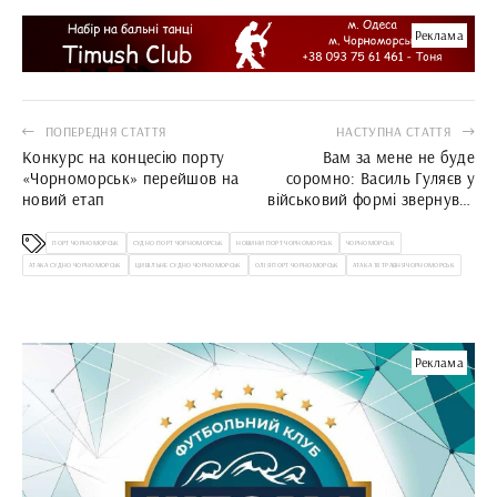
Реклама
ПОПЕРЕДНЯ СТАТТЯ
НАСТУПНА СТАТТЯ
Конкурс на концесію порту
Вам за мене не буде
«Чорноморськ» перейшов на
соромно: Василь Гуляєв у
новий етап
військовий формі звернувся
до мешканців Чорноморська
ПОРТ ЧОРНОМОРСЬК
СУДНО ПОРТ ЧОРНОМОРСЬК
НОВИНИ ПОРТ ЧОРНОМОРСЬК
ЧОРНОМОРСЬК
АТАКА СУДНО ЧОРНОМОРСЬК
ЦИВІЛЬНЕ СУДНО ЧОРНОМОРСЬК
ОЛІЯ ПОРТ ЧОРНОМОРСЬК
АТАКА 18 ТРАВНЯ ЧОРНОМОРСЬК
Реклама