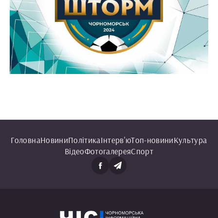
Головна
Новини
Політика
Інтерв'ю
Топ-новини
Культура
Відео
Фотогалерея
Спорт