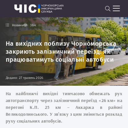
Новини
584
На вихідних поблизу Чорноморська
закриють залізничний переїзд: як
працюватимуть соціальні автобуси
Додано: 27 травень 2026
На найближчі вихідні тимчасово обмежать рух
автотранспорту через залізничний переїзд «26 км» на
перегоні К.П. 25 км – Аккаржа в районі
Великодолинського. У зв’язку з цим зміниться розклад
руху соціальних автобусів.