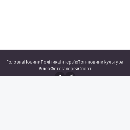
Головна
Новини
Політика
Інтерв'ю
Топ-новини
Культура
Відео
Фотогалерея
Спорт
© 2025 Чорноморська інформаційна служба.
Всі права захищені.