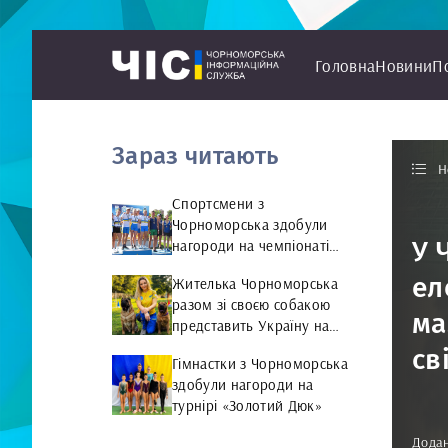
Головна
Новини
П
Зараз читають
Н
Спортсмени з
Чорноморська здобули
У 
нагороди на чемпіонаті
України з веслування на
ел
Жителька Чорноморська
байдарках і каное
разом зі своєю собакою
ма
представить Україну на
чемпіонаті світу чемпіонат
св
Гімнастки з Чорноморська
світу з Rally Obedience
здобули нагороди на
турнірі «Золотий Дюк»
Додан