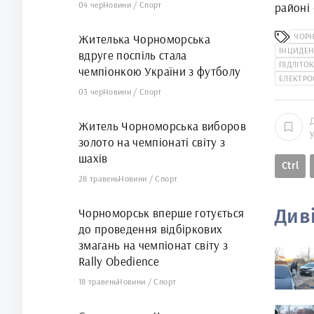
04 чер
Новини
/
Спорт
районі
ЧОР
Жителька Чорноморська
ІНЦИДЕН
вдруге поспіль стала
ПІДЛІТО
чемпіонкою України з футболу
ЕЛЕКТР
03 чер
Новини
/
Спорт
Житель Чорноморська виборов
золото на чемпіонаті світу з
шахів
Ctrl
28 травень
Новини
/
Спорт
Див
Чорноморськ вперше готується
до проведення відбіркових
змагань на чемпіонат світу з
Rally Obedience
18 травень
Новини
/
Спорт