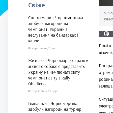
Свіже
У Чо
Спортсмени з Чорноморська
учас
здобули нагороди на
чемпіонаті України з
веслування на байдарках і
каное
Підліт
07 сер
Новини
/
Спорт
візочок
Жителька Чорноморська разом
Постра
зі своєю собакою представить
Україну на чемпіонаті світу
отрима
чемпіонат світу з Rally
родина
Obedience
залиша
05 сер
Новини
/
Спорт
Ситуац
Гімнастки з Чорноморська
електр
здобули нагороди на турнірі
швидкос