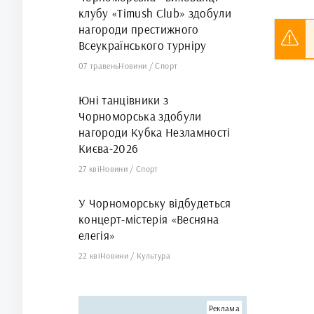
клубу «Timush Club» здобули
нагороди престижного
Всеукраїнського турніру
07 травень
Новини
/
Спорт
Юні танцівники з
Чорноморська здобули
нагороди Кубка Незламності
Києва-2026
27 кві
Новини
/
Спорт
У Чорноморську відбудеться
концерт-містерія «Весняна
елегія»
22 кві
Новини
/
Культура
Реклама