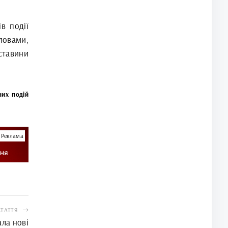
в події
словами,
ставини
них подій
Реклама
СТАТТЯ
ла нові