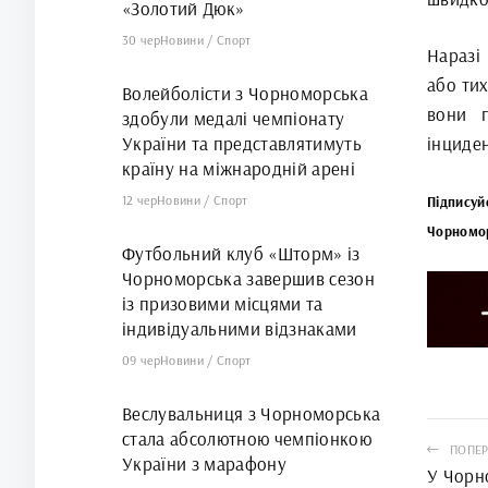
«Золотий Дюк»
30 чер
Новини
/
Спорт
Наразі
або тих
Волейболісти з Чорноморська
вони п
здобули медалі чемпіонату
України та представлятимуть
інциден
країну на міжнародній арені
12 чер
Новини
/
Спорт
Підписуй
Чорномо
Футбольний клуб «Шторм» із
Чорноморська завершив сезон
із призовими місцями та
індивідуальними відзнаками
09 чер
Новини
/
Спорт
Веслувальниця з Чорноморська
стала абсолютною чемпіонкою
ПОПЕР
України з марафону
У Чорн