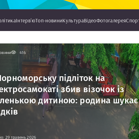
олітика
Інтерв'ю
Топ-новини
Культура
Відео
Фотогалерея
Спор
овини
416
Чорноморську підліток на
ектросамокаті збив візочок із
ленькою дитиною: родина шукає
ідків
о: 29 травень 2026