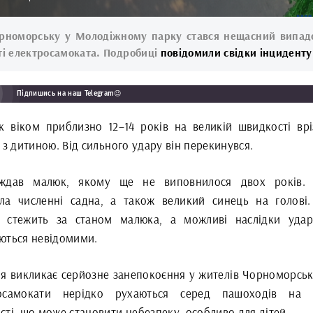
рноморську у Молодіжному парку стався нещасний випад
ті електросамоката. Подробиці
повідомили свідки інциденту
Підпишись на наш Telegram😉
ок віком приблизно 12–14 років на великій швидкості врі
 з дитиною. Від сильного удару він перекинувся.
ждав малюк, якому ще не виповнилося двох років. 
ла численні садна, а також великий синець на голові.
 стежить за станом малюка, а можливі наслідки уда
ються невідомими.
ія викликає серйозне занепокоєння у жителів Чорноморськ
осамокати нерідко рухаються серед пашоходів на в
ті, що може становити небезпеку, особливо для дітей.