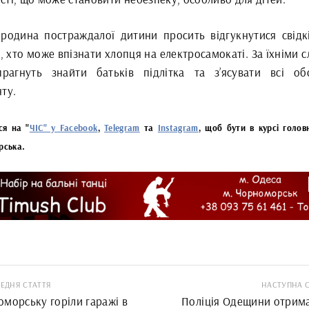
 родина постраждалої дитини просить відгукнутися свідкі
, хто може впізнати хлопця на електросамокаті. За їхніми 
рагнуть знайти батьків підлітка та з’ясувати всі об
ту.
ся на "
ЧІС" у Facebook
,
Telegram
та
Instagram
, щоб бути в курсі голов
рська.
ЕДНЯ СТАТТЯ
НАСТУПНА 
оморську горіли гаражі в
Поліція Одещини отрима