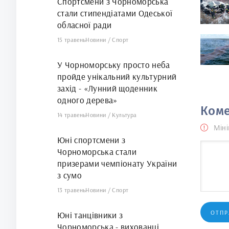
Спортсмени з Чорноморська
стали стипендіатами Одеської
обласної ради
15 травень
Новини
/
Спорт
У Чорноморську просто неба
пройде унікальний культурний
захід - «Лунний щоденник
одного дерева»
Коме
14 травень
Новини
/
Культура
Міні
Юні спортсмени з
Чорноморська стали
призерами чемпіонату України
з сумо
13 травень
Новини
/
Спорт
ОТПР
Юні танцівники з
Чорноморська - вихованці