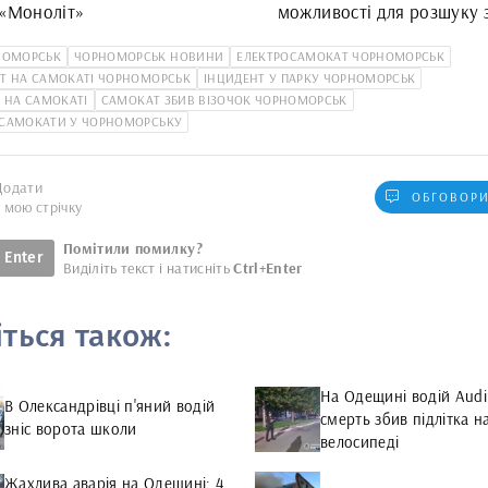
 «Моноліт»
можливості для розшуку 
безвісти: що треба знати
НОМОРСЬК
ЧОРНОМОРСЬК НОВИНИ
ЕЛЕКТРОСАМОКАТ ЧОРНОМОРСЬК
Чорно
Т НА САМОКАТІ ЧОРНОМОРСЬК
ІНЦИДЕНТ У ПАРКУ ЧОРНОМОРСЬК
К НА САМОКАТІ
САМОКАТ ЗБИВ ВІЗОЧОК ЧОРНОМОРСЬК
ОСАМОКАТИ У ЧОРНОМОРСЬКУ
Додати
ОБГОВОРИ
у мою стрічку
Помітили помилку?
Enter
Виділіть текст і натисніть
Ctrl+Enter
іться також:
На Одещині водій Audi
В Олександрівці п'яний водій
смерть збив підлітка н
зніс ворота школи
велосипеді
Жахлива аварія на Одещині: 4