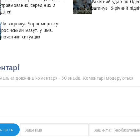
Ракетний удар по Одес
травмованих, серед них 2
загинув 15-річний підлі
дітей
Чи загрожує Чорноморську
російський мазут: у ВМС
пояснили ситуацію
нтарі
мальна довжина коментаря - 50 знаків. Коментарі модеруються
АВИТЬ