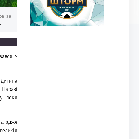
ок за
.
зався у
Дитина
 Наразі
ру поки
а, адже
еликій