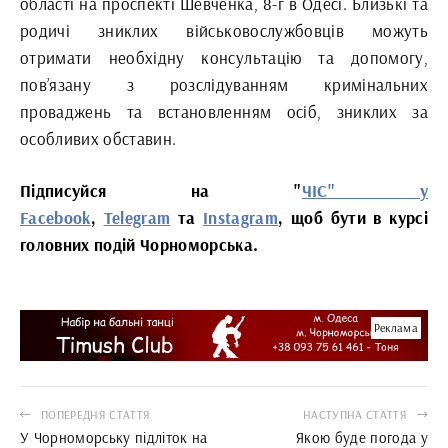
області на проспекті Шевченка, 8-г в Одесі. Близькі та
родичі зниклих військовослужбовців можуть
отримати необхідну консультацію та допомогу,
пов’язану з розслідуванням кримінальних
проваджень та встановленням осіб, зниклих за
особливих обставин.
Підписуйся на "
ЧІС" у
Facebook
,
Telegram
та
Instagram
, щоб бути в курсі
головних подій Чорноморська.
Реклама
ПОПЕРЕДНЯ СТАТТЯ
НАСТУПНА СТАТТЯ
У Чорноморську підліток на
Якою буде погода у