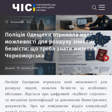
Новини
102
Поліція Одещини отримала нові
можливості для розшуку зниклих
безвісти: що треба знати жителям
Чорноморська
Додано: 30 травень 2026
Поліція Одещини отримала нові можливості для
розшуку людей, зниклих безвісти за особливих
обставин. Йдеться про цифровий «Кабінет слідчого»
та механізм ідентифікації за допомогою біометричних
документів. Про це повідомляє відділ комунікації
поліції Одещини з посиланням на т.в.о. заступника