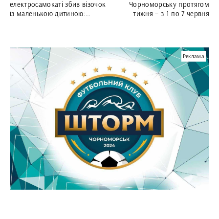
електросамокаті збив візочок
Чорноморську протягом
із маленькою дитиною:
тижня – з 1 по 7 червня
родина шукає свідків
Реклама