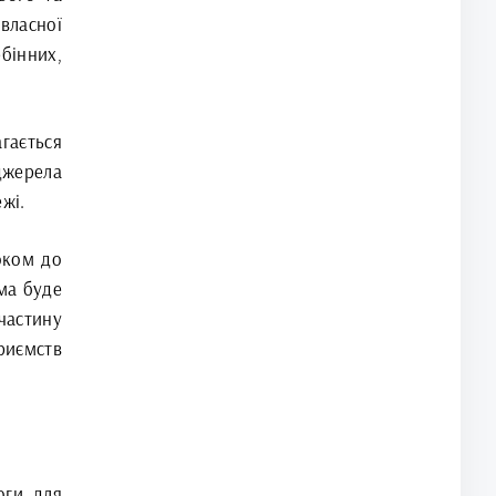
власної
бінних,
ається
жерела
жі.
оком до
ма буде
частину
риємств
оги для