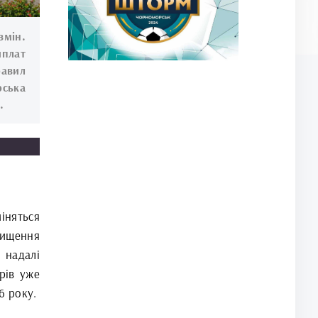
змін.
иплат
равил
ська
.
міняться
вищення
 надалі
трів уже
6 року.