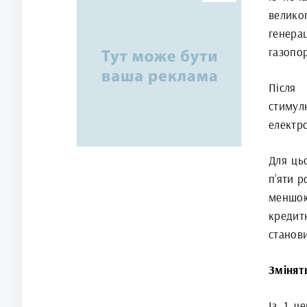
велико
генера
газопо
Після
стиму
електро
Для ць
п’яти р
меншою
кредит
станов
Змінят
Із 1 ч