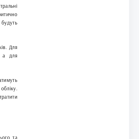
тральні
ритично
 будуть
ів. Для
 а для
атимуть
обліку.
тратити
ього та