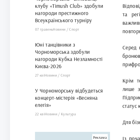
клубу «Timush Club» здобули
Відпов
нагороди престижного
та рег
Всеукраїнського турніру
важлив
07 травень
Новини
/
Спорт
повторн
Юні танцівники з
Серед 
Чорноморська здобули
броню
нагороди Кубка Незламності
прифрон
Києва-2026
27 кві
Новини
/
Спорт
Крім т
лише з
У Чорноморську відбудеться
Підпри
концерт-містерія «Весняна
елегія»
статус 
22 кві
Новини
/
Культура
Для біз
Реклама
Із поч