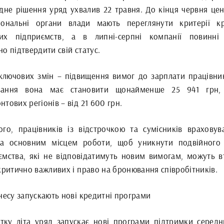
ідне рішення уряд ухвалив 22 травня. До кінця червня цен
іональні органи влади мають переглянути критерії к
их підприємств, а в липні-серпні компанії повинні
о підтвердити свій статус.
ключових змін – підвищення вимог до зарплати працівник
вання вона має становити щонайменше 25 941 грн,
тових регіонів – від 21 600 грн.
ого, працівників із відстрочкою та сумісників враховув
а основним місцем роботи, щоб уникнути подвійного 
ємства, які не відповідатимуть новим вимогам, можуть в
критично важливих і право на бронювання співробітників.
несу запускають нові кредитні програми
атку літа уряд запускає нові програми підтримки середн