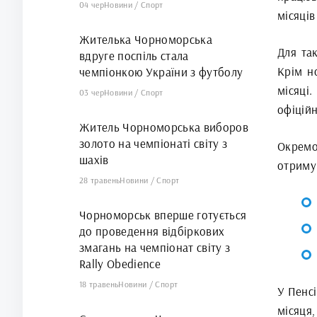
04 чер
Новини
/
Спорт
місяців
Жителька Чорноморська
Для та
вдруге поспіль стала
Крім н
чемпіонкою України з футболу
місяці
03 чер
Новини
/
Спорт
офіцій
Житель Чорноморська виборов
золото на чемпіонаті світу з
Окрем
шахів
отриму
28 травень
Новини
/
Спорт
Чорноморськ вперше готується
до проведення відбіркових
змагань на чемпіонат світу з
Rally Obedience
18 травень
Новини
/
Спорт
У Пенс
місяця,