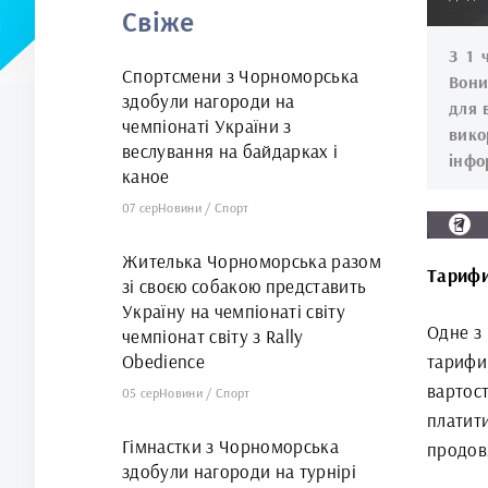
Свіже
З 1 
Спортсмени з Чорноморська
Вони
здобули нагороди на
для 
чемпіонаті України з
вик
веслування на байдарках і
інфо
каное
07 сер
Новини
/
Спорт
Жителька Чорноморська разом
Тарифи
зі своєю собакою представить
Україну на чемпіонаті світу
Одне з 
чемпіонат світу з Rally
Obedience
тарифи
вартос
05 сер
Новини
/
Спорт
платити
Гімнастки з Чорноморська
продов
здобули нагороди на турнірі