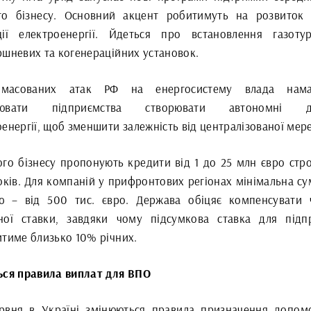
го бізнесу. Основний акцент робитимуть на розвиток 
ції електроенергії. Йдеться про встановлення газотур
ршневих та когенераційних установок.
 масованих атак РФ на енергосистему влада намаг
лювати підприємства створювати автономні д
енергії, щоб зменшити залежність від централізованої мере
ого бізнесу пропонують кредити від 1 до 25 млн євро стр
оків. Для компаній у прифронтових регіонах мінімальна су
 – від 500 тис. євро. Держава обіцяє компенсувати 
ної ставки, завдяки чому підсумкова ставка для підп
итиме близько 10% річних.
ься правила виплат для ВПО
ервня в Україні змінюються правила призначення допом