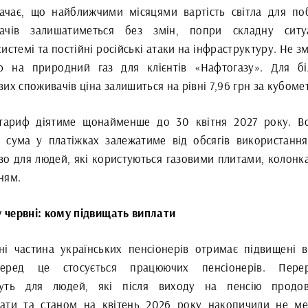
ачає, що найближчими місяцями вартість світла для по
ачів залишатиметься без змін, попри складну ситу
истемі та постійні російські атаки на інфраструктуру. Не з
ф на природний газ для клієнтів «Нафтогазу». Для бі
их споживачів ціна залишиться на рівні 7,96 грн за кубоме
тариф діятиме щонайменше до 30 квітня 2027 року. В
а сума у платіжках залежатиме від обсягів використання
во для людей, які користуються газовими плитами, колонк
ням.
у червні: кому підвищать виплати
ні частина українських пенсіонерів отримає підвищені в
перед це стосується працюючих пенсіонерів. Перер
уть для людей, які після виходу на пенсію продов
ати та станом на квітень 2026 року накопичили не м