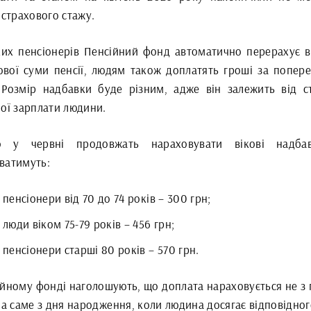
 страхового стажу.
ких пенсіонерів Пенсійний фонд автоматично перерахує в
ової суми пенсії, людям також доплатять гроші за попере
. Розмір надбавки буде різним, адже він залежить від с
ної зарплати людини.
о у червні продовжать нараховувати вікові надбав
ватимуть:
пенсіонери від 70 до 74 років – 300 грн;
люди віком 75-79 років – 456 грн;
пенсіонери старші 80 років – 570 грн.
ійному фонді наголошують, що доплата нараховується не з 
 а саме з дня народження, коли людина досягає відповідного