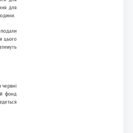
ння для
родини.
 подали
ня цього
атимуть
в червні
ий фонд
едеться