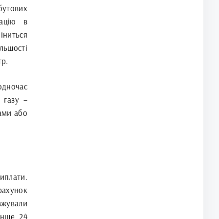
бутових
ацію в
міниться
льшості
тр.
одночас
 газу –
ами або
иплати.
ахунок
жували
енше 24