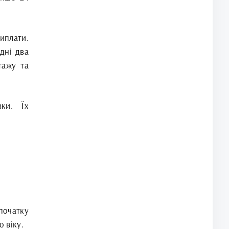
иплати.
дні два
тажу та
ки. Їх
початку
 віку.