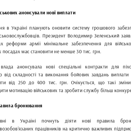
йськових анонсували нові виплати
вня в Україні планують оновити систему грошового забез
йськовослужбовців. Президент Володимир Зеленський заяв
х реформи армії мінімальне забезпечення для військ
 посадах має становити не менше 30 тис. грн.
влада анонсувала нові спеціальні контракти для піхо
о від складності та виконання бойових завдань виплати
ити від 250 до 400 тис. грн. Очікується, що такі змін
ити мотивацію військових та зробити службу більш конкур
равила бронювання
вні в Україні почнуть діяти нові правила брон
овозобов’язаних працівників на критично важливих підприє