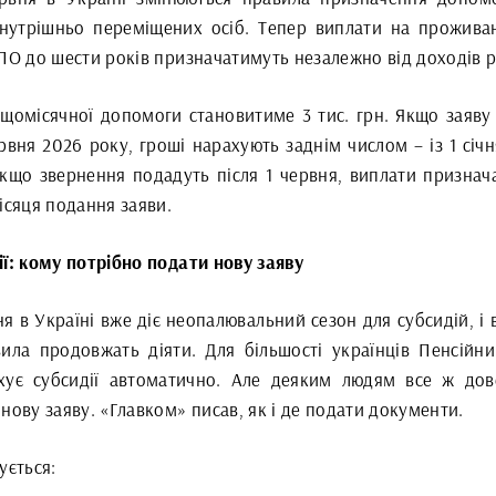
внутрішньо переміщених осіб. Тепер виплати на прожива
ВПО до шести років призначатимуть незалежно від доходів 
 щомісячної допомоги становитиме 3 тис. грн. Якщо заяву
рвня 2026 року, гроші нарахують заднім числом – із 1 січ
Якщо звернення подадуть після 1 червня, виплати признач
ісяця подання заяви.
ії: кому потрібно подати нову заяву
ня в Україні вже діє неопалювальний сезон для субсидій, і 
вила продовжать діяти. Для більшості українців Пенсійн
хує субсидії автоматично. Але деяким людям все ж дов
нову заяву. «Главком» писав, як і де подати документи.
ується: