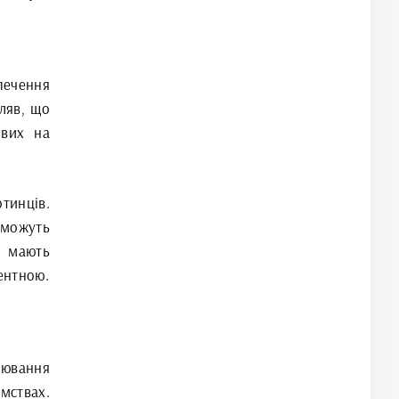
печення
ляв, що
ових на
тинців.
 можуть
и мають
ентною.
ювання
мствах.