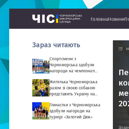
Головна
Новини
П
Зараз читають
Н
Спортсмени з
Чорноморська здобули
Пе
нагороди на чемпіонаті
України з веслування на
ко
Жителька Чорноморська
байдарках і каное
разом зі своєю собакою
ме
представить Україну на
чемпіонаті світу чемпіонат
20
Гімнастки з Чорноморська
світу з Rally Obedience
здобули нагороди на
турнірі «Золотий Дюк»
Додан