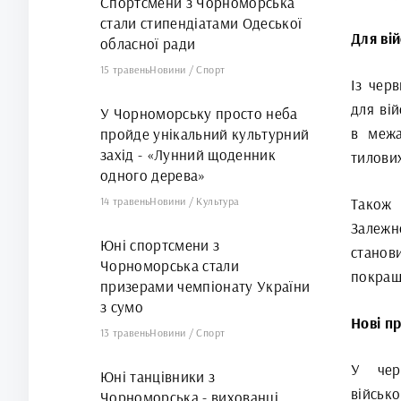
Спортсмени з Чорноморська
стали стипендіатами Одеської
Для ві
обласної ради
15 травень
Новини
/
Спорт
Із чер
для ві
У Чорноморську просто неба
в межа
пройде унікальний культурний
захід - «Лунний щоденник
тилових
одного дерева»
14 травень
Новини
/
Культура
Також 
Залежн
Юні спортсмени з
станов
Чорноморська стали
покращ
призерами чемпіонату України
з сумо
Нові п
13 травень
Новини
/
Спорт
У чер
Юні танцівники з
військ
Чорноморська - вихованці