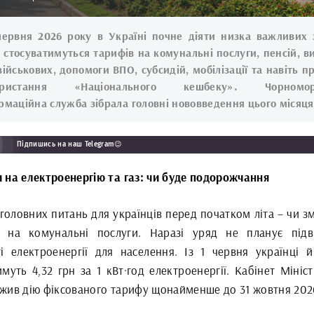
червня 2026 року в Україні почне діяти низка важливих 
 стосуватимуться тарифів на комунальні послуги, пенсій, в
військових, допомоги ВПО, субсидій, мобілізації та навіть п
ористання «Національного кешбеку». Чорномор
рмаційна служба зібрала головні нововведення цього місяця
Підпишись на наш Telegram😉
 на електроенергію та газ: чи буде подорожчання
головних питань для українців перед початком літа – чи з
 на комунальні послуги. Наразі уряд не планує під
ті електроенергії для населення. Із 1 червня українці й
муть 4,32 грн за 1 кВт·год електроенергії. Кабінет Мініс
жив дію фіксованого тарифу щонайменше до 31 жовтня 202