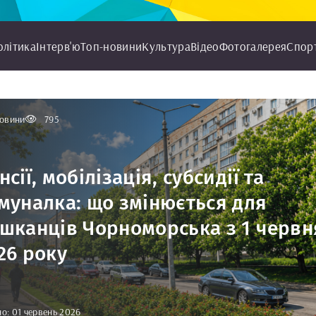
олітика
Інтерв'ю
Топ-новини
Культура
Відео
Фотогалерея
Спор
овини
795
нсії, мобілізація, субсидії та
муналка: що змінюється для
шканців Чорноморська з 1 червн
26 року
о: 01 червень 2026