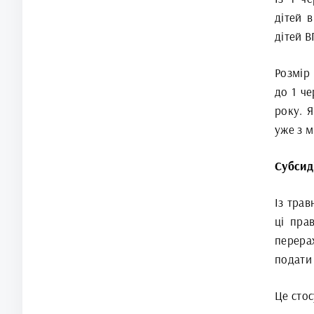
дітей 
дітей 
Розмір
до 1 че
року. 
уже з м
Субсид
Із трав
ці пра
перера
подати 
Це стос