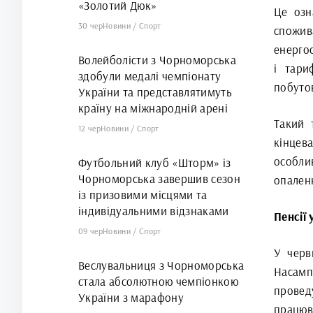
«Золотий Дюк»
Це озн
30 чер
Новини
/
Спорт
спожив
енергос
Волейболісти з Чорноморська
і тари
здобули медалі чемпіонату
побутов
України та представлятимуть
країну на міжнародній арені
Такий 
12 чер
Новини
/
Спорт
кінцев
особли
Футбольний клуб «Шторм» із
Чорноморська завершив сезон
опален
із призовими місцями та
індивідуальними відзнаками
Пенсії 
09 чер
Новини
/
Спорт
У черв
Веслувальниця з Чорноморська
Насам
стала абсолютною чемпіонкою
провед
України з марафону
працюв